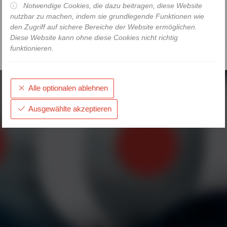
Notwendige Cookies, die dazu beitragen, diese Website
nutzbar zu machen, indem sie grundlegende Funktionen wie
Login über Securepoint Resellerportal
den Zugriff auf sichere Bereiche der Website ermöglichen.
Diese Website kann ohne diese Cookies nicht richtig
funktionieren.
© Securepoint GmbH •
Impressum
|
AGB
|
Datenschutz
Alle optionalen ablehnen
Ausgewählte akzeptieren